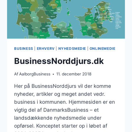
BUSINESS
|
ERHVERV
|
NYHEDSMEDIE
|
ONLINEMEDIE
BusinessNorddjurs.dk
Af
AalborgBusiness
11. december 2018
Her på BusinessNorddjurs vil der komme
nyheder, artikler og meget andet vedr.
business i kommunen. Hjemmesiden er en
vigtig del af DanmarksBusiness – et
landsdækkende nyhedsmedie under
opførsel. Konceptet starter op i løbet af