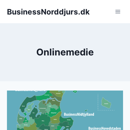
Fortsæt
BusinessNorddjurs.dk
til
indhold
Onlinemedie