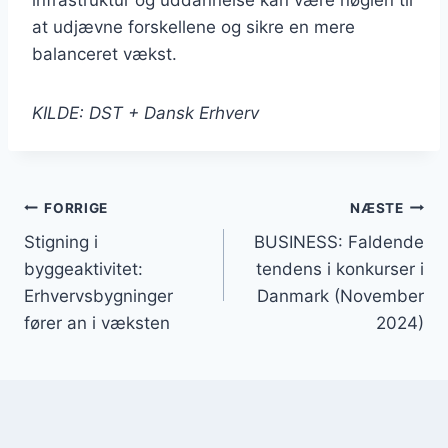
infrastruktur og uddannelse kan være nøglen til
at udjævne forskellene og sikre en mere
balanceret vækst.
KILDE: DST + Dansk Erhverv
Indlægsnavigation
FORRIGE
NÆSTE
Stigning i
BUSINESS: Faldende
byggeaktivitet:
tendens i konkurser i
Erhvervsbygninger
Danmark (November
fører an i væksten
2024)