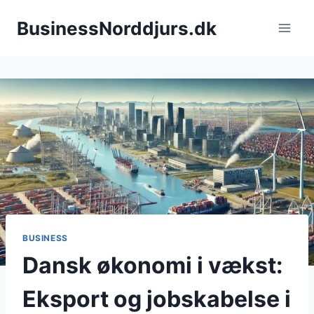
Fortsæt
BusinessNorddjurs.dk
til
indhold
BUSINESS
Dansk økonomi i vækst:
Eksport og jobskabelse i